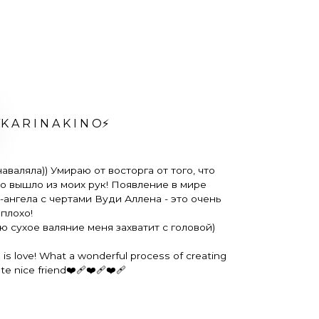
️K A R I N A K I N O⚡️
аваляла)) Умираю от восторга от того, что
о вышло из моих рук! Появление в мире
-ангела с чертами Вуди Аллена - это очень
плохо!
ю сухое валяние меня захватит с головой)
 is love! What a wonderful process of creating
 nice friend❤️‍🩹❤️‍🩹❤️‍🩹