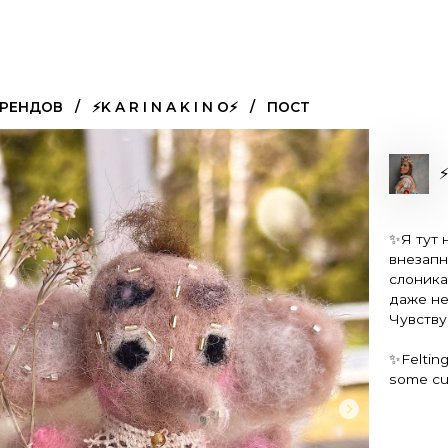
БРЕНДОВ
⚡️K A R I N A K I N O⚡️
ПОСТ
⚡
✨Я тут н
внезапн
слоника
даже не
Чувству
✨Felting
some cute